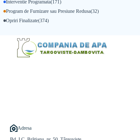
Interventie Programata
(171)
Program de Furnizare sau Presiune Redusa
(32)
Opriri Finalizate
(374)
@Alexandru Tudor
@Balint Sebastian
Adresa
Bd. I.C. Brătianu, nr. 50, Târgoviște,