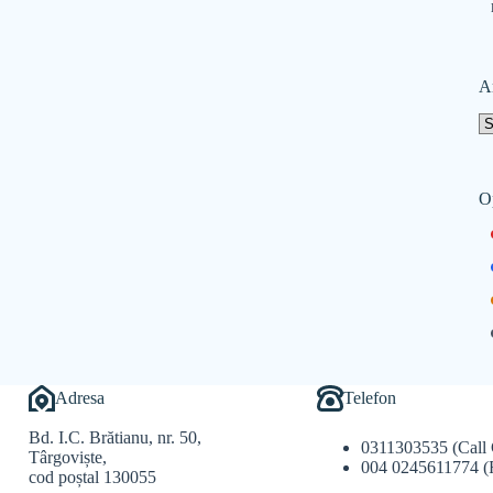
A
O
Adresa
Telefon
Bd. I.C. Brătianu, nr. 50,
0311303535 (Call 
Târgoviște,
004 0245611774 (
cod poștal 130055