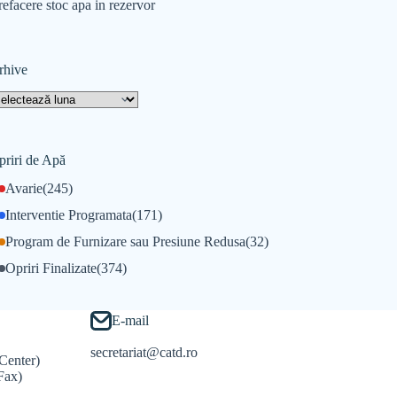
refacere stoc apa in rezervor
rhive
priri de Apă
Avarie
(245)
Interventie Programata
(171)
Program de Furnizare sau Presiune Redusa
(32)
Opriri Finalizate
(374)
E-mail
secretariat@catd.ro
Center)
Fax)