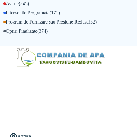
Avarie
(245)
Interventie Programata
(171)
Program de Furnizare sau Presiune Redusa
(32)
Opriri Finalizate
(374)
@Alexandru Tudor
@Balint Sebastian
Adresa