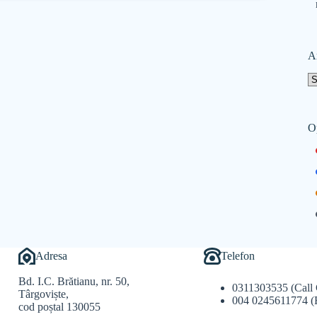
A
O
Adresa
Telefon
Bd. I.C. Brătianu, nr. 50,
0311303535 (Call 
Târgoviște,
004 0245611774 (
cod poștal 130055