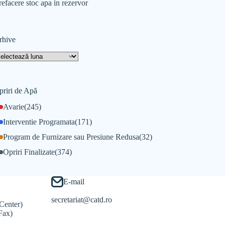
refacere stoc apa in rezervor
rhive
priri de Apă
Avarie
(245)
Interventie Programata
(171)
Program de Furnizare sau Presiune Redusa
(32)
Opriri Finalizate
(374)
E-mail
secretariat@catd.ro
Center)
Fax)