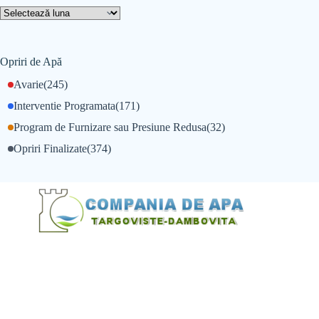
Opriri de Apă
Avarie
(245)
Interventie Programata
(171)
Program de Furnizare sau Presiune Redusa
(32)
Opriri Finalizate
(374)
@Alexandru Tudor
@Balint Sebastian