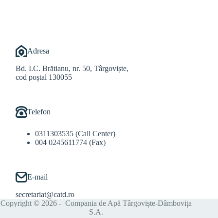
Adresa
Bd. I.C. Brătianu, nr. 50, Târgoviște,
cod poștal 130055
Telefon
0311303535 (Call Center)
004 0245611774 (Fax)
E-mail
secretariat@catd.ro
Copyright © 2026 - Compania de Apă Târgoviște-Dâmbovița
S.A.