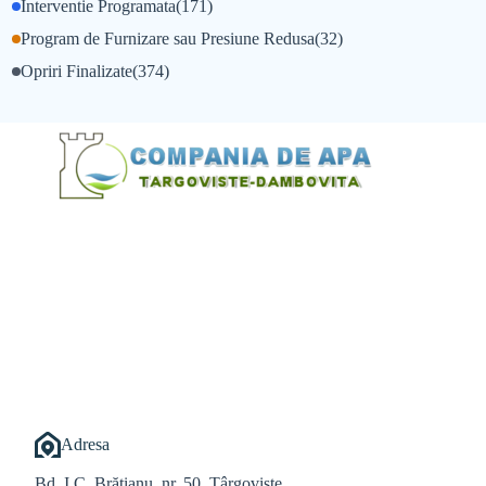
Interventie Programata
(171)
Program de Furnizare sau Presiune Redusa
(32)
Opriri Finalizate
(374)
@Alexandru Tudor
@Balint Sebastian
Adresa
Bd. I.C. Brătianu, nr. 50, Târgoviște,