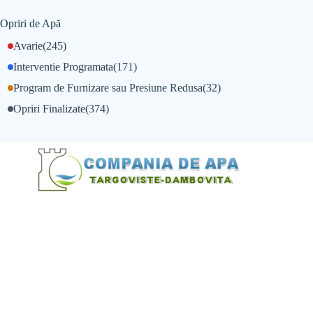
Opriri de Apă
Avarie
(245)
Interventie Programata
(171)
Program de Furnizare sau Presiune Redusa
(32)
Opriri Finalizate
(374)
@Alexandru Tudor
@Balint Sebastian