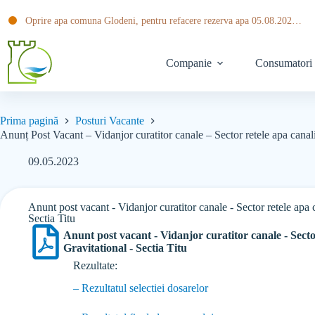
Oprire apa comuna Glodeni, pentru refacere rezerva apa 05.08.2026 ora 20:30 pana pe data de 06.08.2026 ora 14:00
Companie
Consumatori
Prima pagină
Posturi Vacante
Anunț Post Vacant – Vidanjor curatitor canale – Sector retele apa canali
09.05.2023
Anunt post vacant - Vidanjor curatitor canale - Sector retele apa c
Sectia Titu
Anunt post vacant - Vidanjor curatitor canale - Sector
Gravitational - Sectia Titu
Rezultate:
– Rezultatul selectiei dosarelor