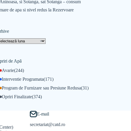
Aninoasa, si Sotanga, sat Sotanga – consum
mare de apa si nivel redus la Rezervoare
rhive
priri de Apă
Avarie
(244)
Interventie Programata
(171)
Program de Furnizare sau Presiune Redusa
(31)
Opriri Finalizate
(374)
E-mail
secretariat@catd.ro
Center)