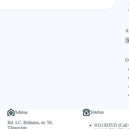
A
O
Adresa
Telefon
Bd. I.C. Brătianu, nr. 50,
0311303535 (Call 
Târgoviște,