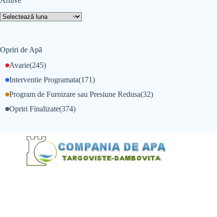
Arhive
Opriri de Apă
Avarie
(245)
Interventie Programata
(171)
Program de Furnizare sau Presiune Redusa
(32)
Opriri Finalizate
(374)
@Alexandru Tudor