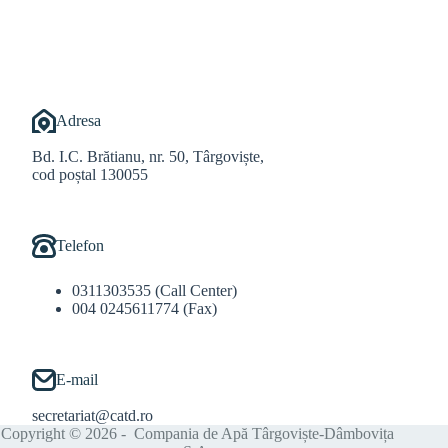
@Balint Sebastian
Adresa
Bd. I.C. Brătianu, nr. 50, Târgoviște,
cod poștal 130055
Telefon
0311303535 (Call Center)
004 0245611774 (Fax)
E-mail
secretariat@catd.ro
Copyright © 2026 - Compania de Apă Târgoviște-Dâmbovița