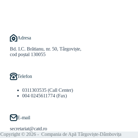
@Balint Sebastian
Adresa
Bd. I.C. Brătianu, nr. 50, Târgoviște,
cod poștal 130055
Telefon
0311303535 (Call Center)
004 0245611774 (Fax)
E-mail
secretariat@catd.ro
Copyright © 2026 - Compania de Apă Târgoviște-Dâmbovița