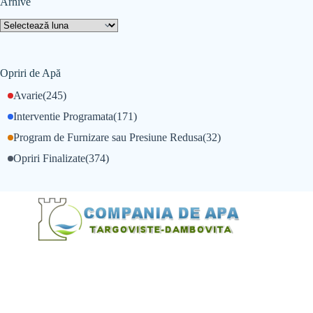
Arhive
Opriri de Apă
Avarie
(245)
Interventie Programata
(171)
Program de Furnizare sau Presiune Redusa
(32)
Opriri Finalizate
(374)
@Alexandru Tudor