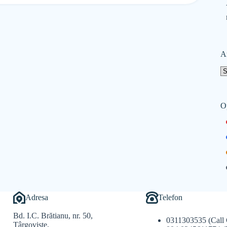
A
O
Adresa
Telefon
Bd. I.C. Brătianu, nr. 50,
0311303535 (Call 
Târgoviște,