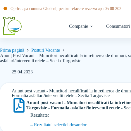
Oprire apa comuna Glodeni, pentru refacere rezerva apa 05.08.2026 ora 20:30 pana pe data de 06.08.2026 ora 14:00
Companie
Consumatori
Prima pagină
Posturi Vacante
Anunț Post Vacant – Muncitori necalificati la intretinerea de drumuri, s
asfaltari/interventii retele – Sectia Targoviste
25.04.2023
Anunt post vacant - Muncitori necalificati la intretinerea de drumu
Formatia asfaltari/interventii retele - Sectia Targoviste
Anunt post vacant - Muncitori necalificati la intretin
Targoviste - Formatia asfaltari/interventii retele - Se
Rezultate:
– Rezultatul selectiei dosarelor