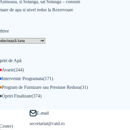
Aninoasa, si Sotanga, sat Sotanga – consum
mare de apa si nivel redus la Rezervoare
rhive
priri de Apă
Avarie
(244)
Interventie Programata
(171)
Program de Furnizare sau Presiune Redusa
(31)
Opriri Finalizate
(374)
E-mail
secretariat@catd.ro
Center)