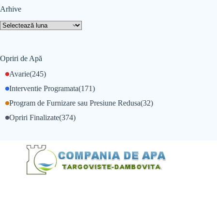
Arhive
Opriri de Apă
Avarie
(245)
Interventie Programata
(171)
Program de Furnizare sau Presiune Redusa
(32)
Opriri Finalizate
(374)
@Alexandru Tudor