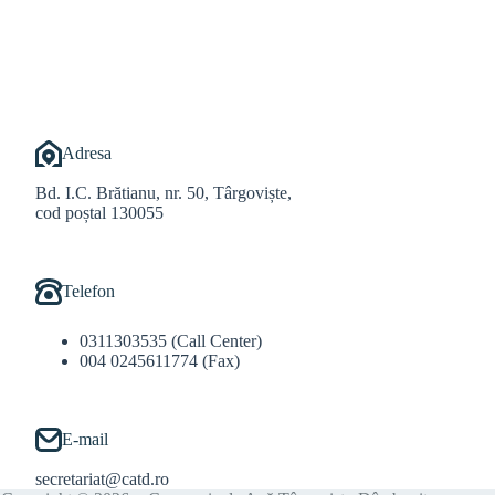
@Balint Sebastian
Adresa
Bd. I.C. Brătianu, nr. 50, Târgoviște,
cod poștal 130055
Telefon
0311303535 (Call Center)
004 0245611774 (Fax)
E-mail
secretariat@catd.ro