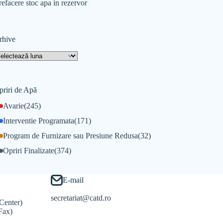
refacere stoc apa in rezervor
rhive
priri de Apă
Avarie
(245)
Interventie Programata
(171)
Program de Furnizare sau Presiune Redusa
(32)
Opriri Finalizate
(374)
E-mail
secretariat@catd.ro
Center)
Fax)