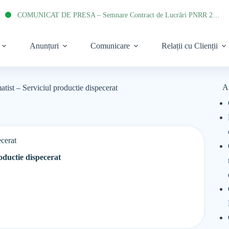
COMUNICAT DE PRESA – Semnare Contract de Lucrări PNRR 2022
Anunțuri
Comunicare
Relații cu Clienții
A
tist – Serviciul productie dispecerat
ecerat
oductie dispecerat