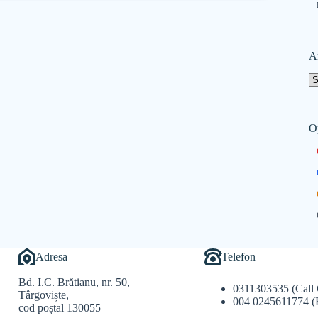
A
O
Adresa
Telefon
Bd. I.C. Brătianu, nr. 50,
0311303535 (Call 
Târgoviște,
004 0245611774 (
cod poștal 130055