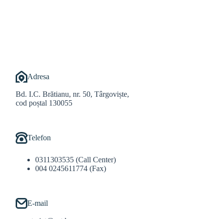
@Balint Sebastian
Adresa
Bd. I.C. Brătianu, nr. 50, Târgoviște,
cod poștal 130055
Telefon
0311303535 (Call Center)
004 0245611774 (Fax)
E-mail