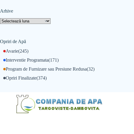
Arhive
Opriri de Apă
Avarie
(245)
Interventie Programata
(171)
Program de Furnizare sau Presiune Redusa
(32)
Opriri Finalizate
(374)
@Alexandru Tudor