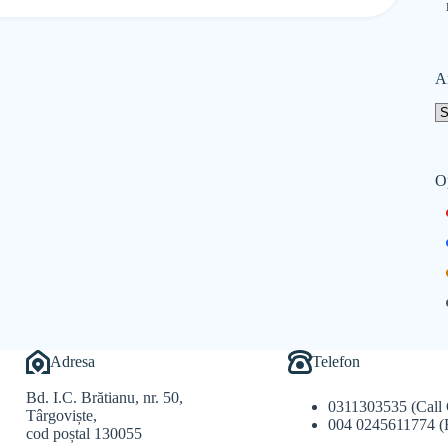
A
O
Adresa
Telefon
Bd. I.C. Brătianu, nr. 50,
0311303535 (Call 
Târgoviște,
004 0245611774 (
cod poștal 130055