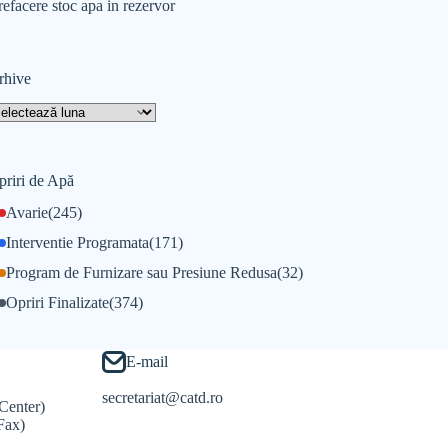
refacere stoc apa in rezervor
rhive
priri de Apă
Avarie
(245)
Interventie Programata
(171)
Program de Furnizare sau Presiune Redusa
(32)
Opriri Finalizate
(374)
E-mail
secretariat@catd.ro
Center)
Fax)