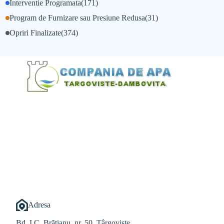
Interventie Programata
(171)
Program de Furnizare sau Presiune Redusa
(31)
Opriri Finalizate
(374)
@Alexandru Tudor
@Balint Sebastian
Adresa
Bd. I.C. Brătianu, nr. 50, Târgoviște,