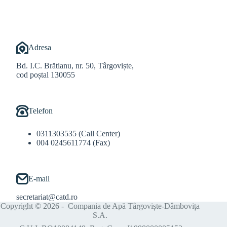
Adresa
Bd. I.C. Brătianu, nr. 50, Târgoviște,
cod poștal 130055
Telefon
0311303535 (Call Center)
004 0245611774 (Fax)
E-mail
secretariat@catd.ro
Copyright © 2026 - Compania de Apă Târgoviște-Dâmbovița
S.A.