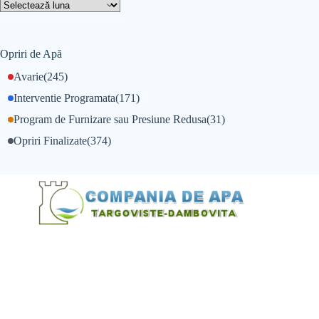
Opriri de Apă
Avarie
(245)
Interventie Programata
(171)
Program de Furnizare sau Presiune Redusa
(31)
Opriri Finalizate
(374)
@Alexandru Tudor
@Balint Sebastian