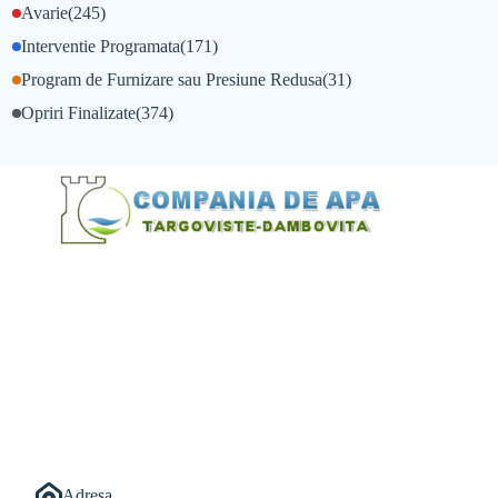
Avarie
(245)
Interventie Programata
(171)
Program de Furnizare sau Presiune Redusa
(31)
Opriri Finalizate
(374)
@Alexandru Tudor
@Balint Sebastian
Adresa