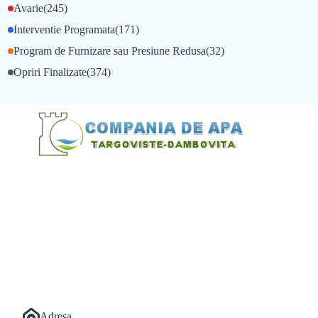
Avarie
(245)
Interventie Programata
(171)
Program de Furnizare sau Presiune Redusa
(32)
Opriri Finalizate
(374)
@Alexandru Tudor
@Balint Sebastian
Adresa