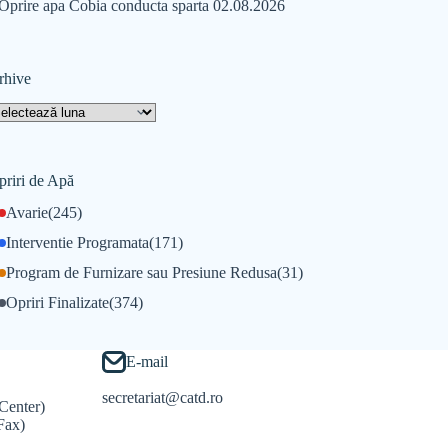
Oprire apa Cobia conducta sparta 02.08.2026
rhive
priri de Apă
Avarie
(245)
Interventie Programata
(171)
Program de Furnizare sau Presiune Redusa
(31)
Opriri Finalizate
(374)
E-mail
secretariat@catd.ro
Center)
Fax)