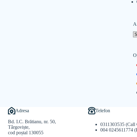
A
O
Adresa
Telefon
Bd. I.C. Brătianu, nr. 50,
0311303535 (Call 
Târgoviște,
004 0245611774 (
cod poștal 130055