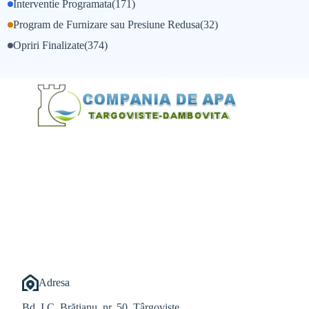
Interventie Programata
(171)
Program de Furnizare sau Presiune Redusa
(32)
Opriri Finalizate
(374)
@Alexandru Tudor
@Balint Sebastian
Adresa
Bd. I.C. Brătianu, nr. 50, Târgoviște,