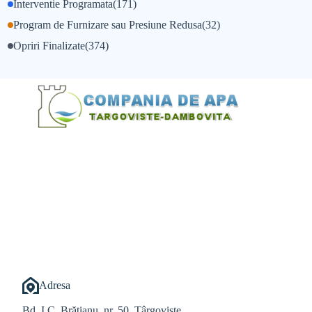
Interventie Programata
(171)
Program de Furnizare sau Presiune Redusa
(32)
Opriri Finalizate
(374)
@Alexandru Tudor
@Balint Sebastian
Adresa
Bd. I.C. Brătianu, nr. 50, Târgoviște,