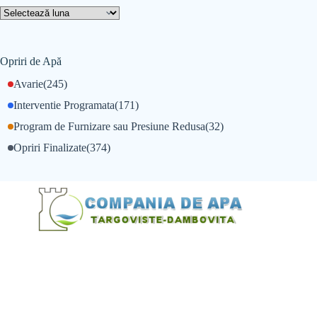
Opriri de Apă
Avarie
(245)
Interventie Programata
(171)
Program de Furnizare sau Presiune Redusa
(32)
Opriri Finalizate
(374)
@Alexandru Tudor
@Balint Sebastian