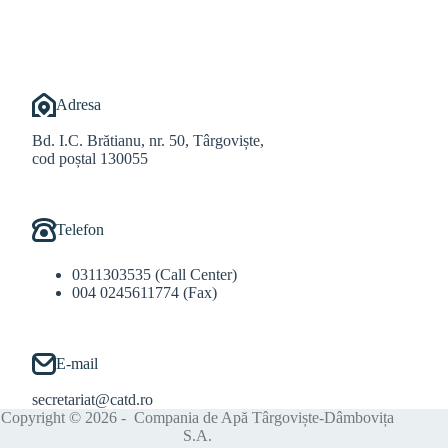
Adresa
Bd. I.C. Brătianu, nr. 50, Târgoviște,
cod poștal 130055
Telefon
0311303535 (Call Center)
004 0245611774 (Fax)
E-mail
secretariat@catd.ro
Copyright © 2026 - Compania de Apă Târgoviște-Dâmbovița
S.A.