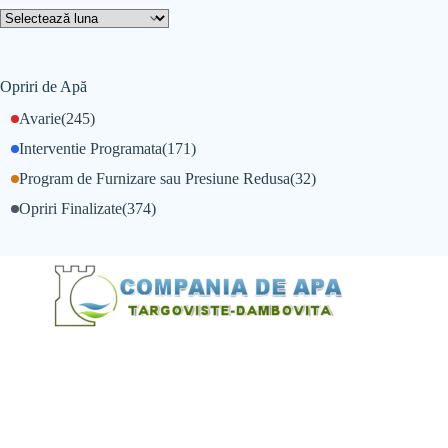
Opriri de Apă
Avarie
(245)
Interventie Programata
(171)
Program de Furnizare sau Presiune Redusa
(32)
Opriri Finalizate
(374)
@Alexandru Tudor
@Balint Sebastian