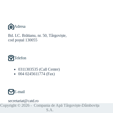
Adresa
Bd. I.C. Brătianu, nr. 50, Târgoviște,
cod poștal 130055
Telefon
0311303535 (Call Center)
004 0245611774 (Fax)
E-mail
secretariat@catd.ro
Copyright © 2026 - Compania de Apă Târgoviște-Dâmbovița
S.A.