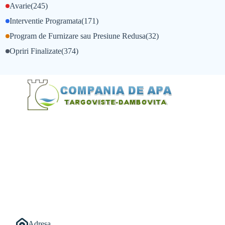
Avarie
(245)
Interventie Programata
(171)
Program de Furnizare sau Presiune Redusa
(32)
Opriri Finalizate
(374)
@Alexandru Tudor
@Balint Sebastian
Adresa