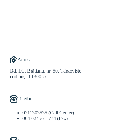
@Alexandru Tudor
@Balint Sebastian
Adresa
Bd. I.C. Brătianu, nr. 50, Târgoviște,
cod poștal 130055
Telefon
0311303535 (Call Center)
004 0245611774 (Fax)