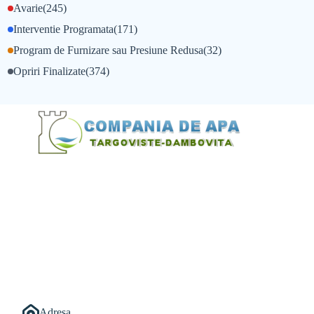
Avarie
(245)
Interventie Programata
(171)
Program de Furnizare sau Presiune Redusa
(32)
Opriri Finalizate
(374)
@Alexandru Tudor
@Balint Sebastian
Adresa