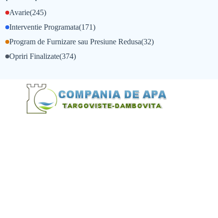
Avarie
(245)
Interventie Programata
(171)
Program de Furnizare sau Presiune Redusa
(32)
Opriri Finalizate
(374)
@Alexandru Tudor
@Balint Sebastian