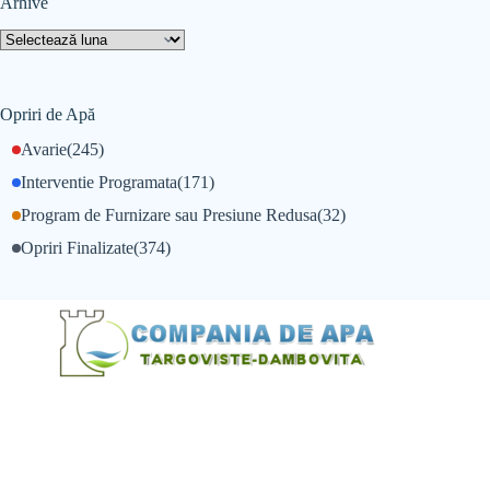
Arhive
Opriri de Apă
Avarie
(245)
Interventie Programata
(171)
Program de Furnizare sau Presiune Redusa
(32)
Opriri Finalizate
(374)
@Alexandru Tudor