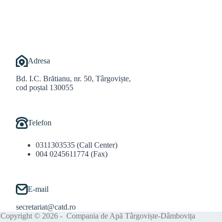
@Balint Sebastian
Adresa
Bd. I.C. Brătianu, nr. 50, Târgoviște,
cod poștal 130055
Telefon
0311303535 (Call Center)
004 0245611774 (Fax)
E-mail
secretariat@catd.ro
Copyright © 2026 - Compania de Apă Târgoviște-Dâmbovița