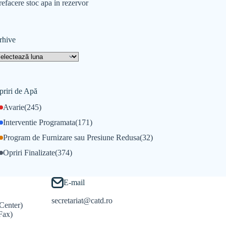
refacere stoc apa in rezervor
rhive
priri de Apă
Avarie
(245)
Interventie Programata
(171)
Program de Furnizare sau Presiune Redusa
(32)
Opriri Finalizate
(374)
E-mail
secretariat@catd.ro
Center)
Fax)