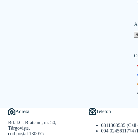
A
O
Adresa
Telefon
Bd. I.C. Brătianu, nr. 50,
0311303535 (Call 
Târgoviște,
004 0245611774 (
cod poștal 130055