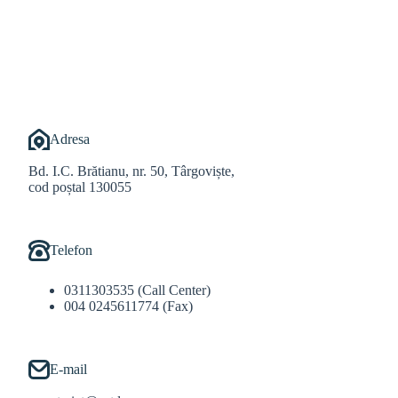
@Balint Sebastian
Adresa
Bd. I.C. Brătianu, nr. 50, Târgoviște,
cod poștal 130055
Telefon
0311303535 (Call Center)
004 0245611774 (Fax)
E-mail