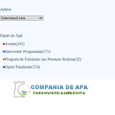
Arhive
Opriri de Apă
Avarie
(245)
Interventie Programata
(171)
Program de Furnizare sau Presiune Redusa
(32)
Opriri Finalizate
(374)
@Alexandru Tudor