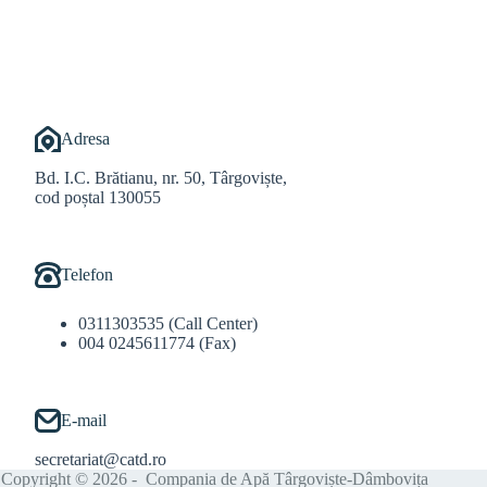
@Balint Sebastian
Adresa
Bd. I.C. Brătianu, nr. 50, Târgoviște,
cod poștal 130055
Telefon
0311303535 (Call Center)
004 0245611774 (Fax)
E-mail
secretariat@catd.ro
Copyright © 2026 - Compania de Apă Târgoviște-Dâmbovița