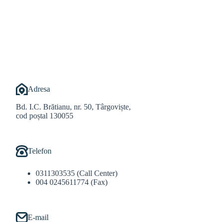
@Alexandru Tudor
@Balint Sebastian
Adresa
Bd. I.C. Brătianu, nr. 50, Târgoviște,
cod poștal 130055
Telefon
0311303535 (Call Center)
004 0245611774 (Fax)
E-mail