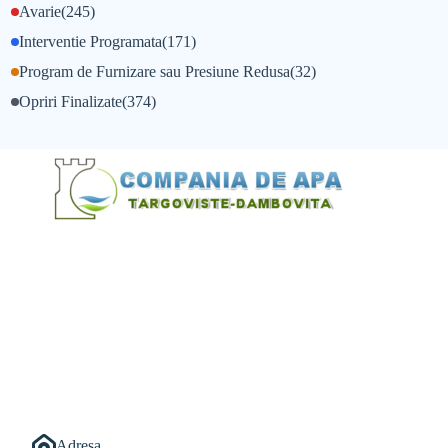
Avarie
(245)
Interventie Programata
(171)
Program de Furnizare sau Presiune Redusa
(32)
Opriri Finalizate
(374)
@Alexandru Tudor
@Balint Sebastian
Adresa