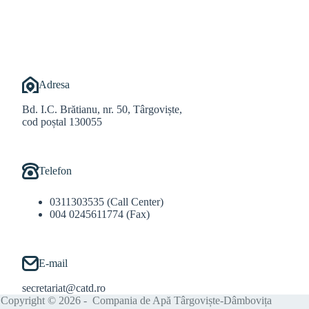
@Balint Sebastian
Adresa
Bd. I.C. Brătianu, nr. 50, Târgoviște,
cod poștal 130055
Telefon
0311303535 (Call Center)
004 0245611774 (Fax)
E-mail
secretariat@catd.ro
Copyright © 2026 - Compania de Apă Târgoviște-Dâmbovița