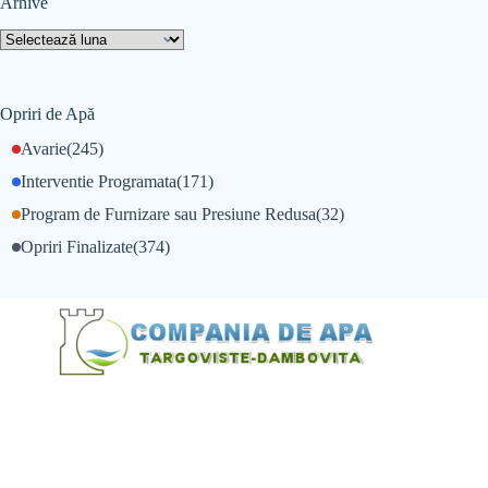
Arhive
Opriri de Apă
Avarie
(245)
Interventie Programata
(171)
Program de Furnizare sau Presiune Redusa
(32)
Opriri Finalizate
(374)
@Alexandru Tudor