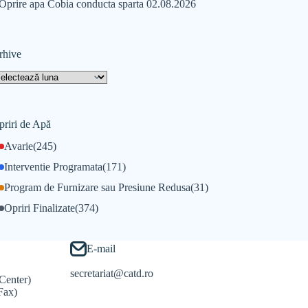
Oprire apa Cobia conducta sparta 02.08.2026
rhive
priri de Apă
Avarie
(245)
Interventie Programata
(171)
Program de Furnizare sau Presiune Redusa
(31)
Opriri Finalizate
(374)
E-mail
secretariat@catd.ro
Center)
Fax)