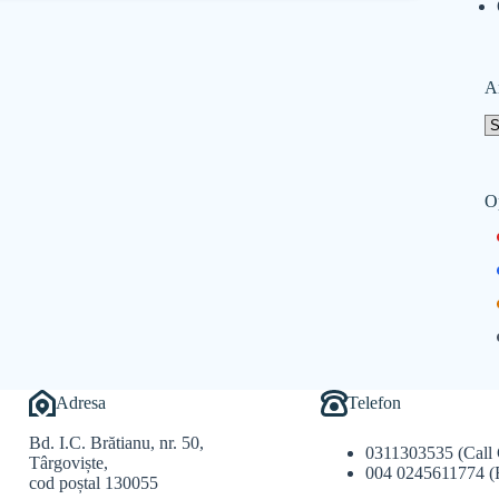
A
O
Adresa
Telefon
Bd. I.C. Brătianu, nr. 50,
0311303535 (Call 
Târgoviște,
004 0245611774 (
cod poștal 130055