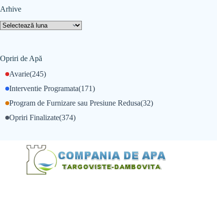
Arhive
Opriri de Apă
Avarie
(245)
Interventie Programata
(171)
Program de Furnizare sau Presiune Redusa
(32)
Opriri Finalizate
(374)
@Alexandru Tudor