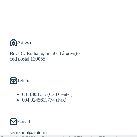
@Balint Sebastian
Adresa
Bd. I.C. Brătianu, nr. 50, Târgoviște,
cod poștal 130055
Telefon
0311303535 (Call Center)
004 0245611774 (Fax)
E-mail
secretariat@catd.ro