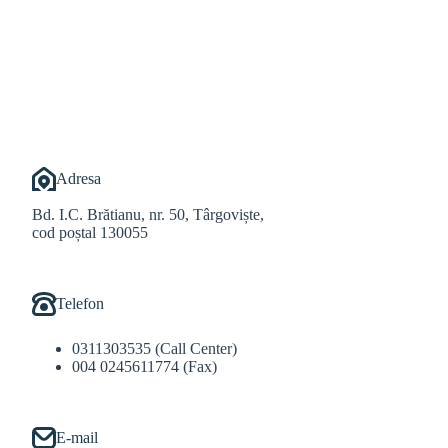
@Alexandru Tudor
@Balint Sebastian
Adresa
Bd. I.C. Brătianu, nr. 50, Târgoviște,
cod poștal 130055
Telefon
0311303535 (Call Center)
004 0245611774 (Fax)
E-mail