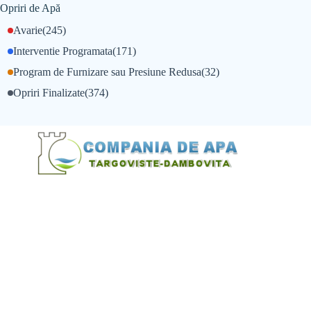
Opriri de Apă
Avarie
(245)
Interventie Programata
(171)
Program de Furnizare sau Presiune Redusa
(32)
Opriri Finalizate
(374)
@Alexandru Tudor
@Balint Sebastian