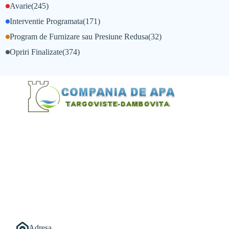
Avarie
(245)
Interventie Programata
(171)
Program de Furnizare sau Presiune Redusa
(32)
Opriri Finalizate
(374)
@Alexandru Tudor
@Balint Sebastian
Adresa