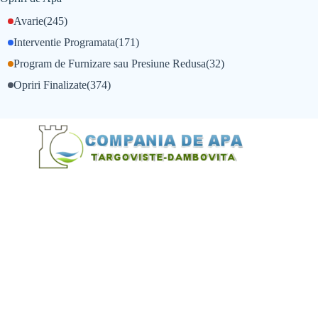
Avarie
(245)
Interventie Programata
(171)
Program de Furnizare sau Presiune Redusa
(32)
Opriri Finalizate
(374)
@Alexandru Tudor
@Balint Sebastian