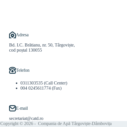
@Balint Sebastian
Adresa
Bd. I.C. Brătianu, nr. 50, Târgoviște,
cod poștal 130055
Telefon
0311303535 (Call Center)
004 0245611774 (Fax)
E-mail
secretariat@catd.ro
Copyright © 2026 - Compania de Apă Târgoviște-Dâmbovița