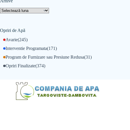
Arhive
Opriri de Apă
Avarie
(245)
Interventie Programata
(171)
Program de Furnizare sau Presiune Redusa
(31)
Opriri Finalizate
(374)
@Alexandru Tudor