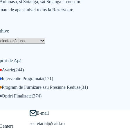
Aninoasa, si Sotanga, sat Sotanga – consum
mare de apa si nivel redus la Rezervoare
rhive
priri de Apă
Avarie
(244)
Interventie Programata
(171)
Program de Furnizare sau Presiune Redusa
(31)
Opriri Finalizate
(374)
E-mail
secretariat@catd.ro
Center)