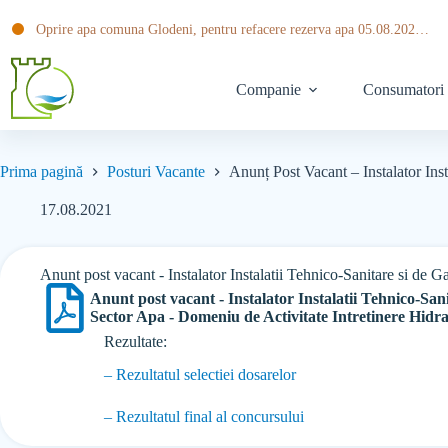
Oprire apa comuna Glodeni, pentru refacere rezerva apa 05.08.2026 ora 20:30 pana pe data de 06.08.2026 ora 14:00
Companie
Consumatori
Prima pagină
Posturi Vacante
Anunț Post Vacant – Instalator Inst
17.08.2021
Anunt post vacant - Instalator Instalatii Tehnico-Sanitare si de G
Anunt post vacant - Instalator Instalatii Tehnico-San
Sector Apa - Domeniu de Activitate Intretinere Hidran
Rezultate:
– Rezultatul selectiei dosarelor
– Rezultatul final al concursului