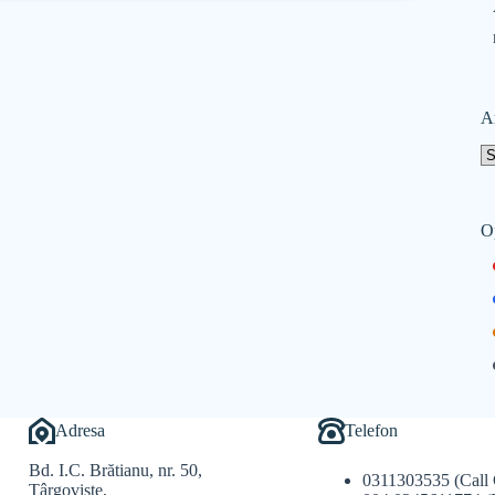
A
O
Adresa
Telefon
Bd. I.C. Brătianu, nr. 50,
0311303535 (Call 
Târgoviște,