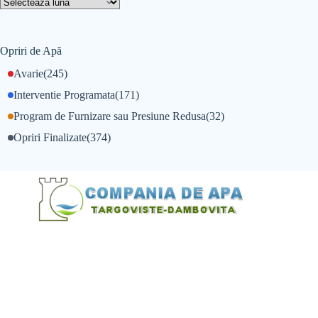
Opriri de Apă
Avarie
(245)
Interventie Programata
(171)
Program de Furnizare sau Presiune Redusa
(32)
Opriri Finalizate
(374)
@Alexandru Tudor
@Balint Sebastian