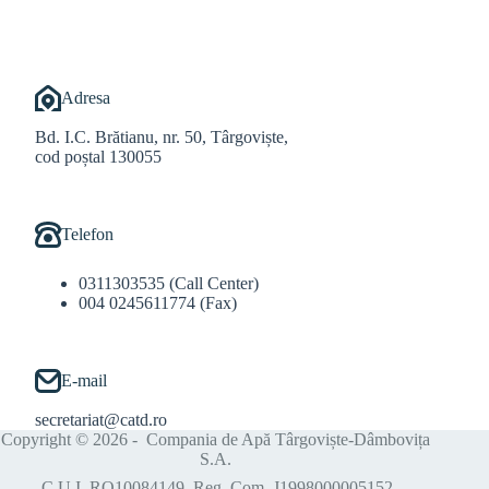
Adresa
Bd. I.C. Brătianu, nr. 50, Târgoviște,
cod poștal 130055
Telefon
0311303535 (Call Center)
004 0245611774 (Fax)
E-mail
secretariat@catd.ro
Copyright © 2026 - Compania de Apă Târgoviște-Dâmbovița
S.A.
C.U.I. RO10084149, Reg. Com. J1998000005152