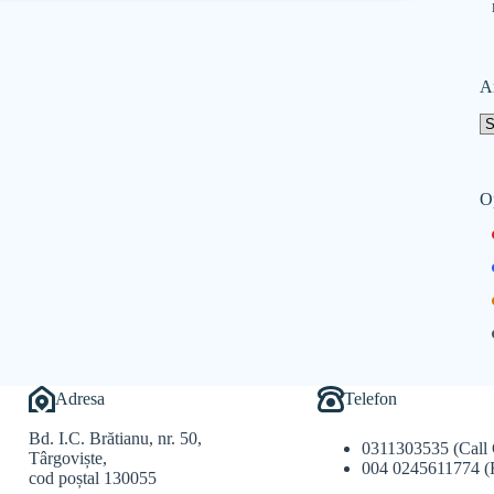
A
O
Adresa
Telefon
Bd. I.C. Brătianu, nr. 50,
0311303535 (Call 
Târgoviște,
004 0245611774 (
cod poștal 130055