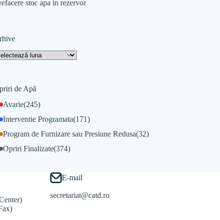
refacere stoc apa in rezervor
rhive
priri de Apă
Avarie
(245)
Interventie Programata
(171)
Program de Furnizare sau Presiune Redusa
(32)
Opriri Finalizate
(374)
E-mail
secretariat@catd.ro
Center)
Fax)