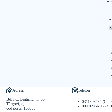
A
O
Adresa
Telefon
Bd. I.C. Brătianu, nr. 50,
0311303535 (Call 
Târgoviște,
004 0245611774 (
cod poștal 130055