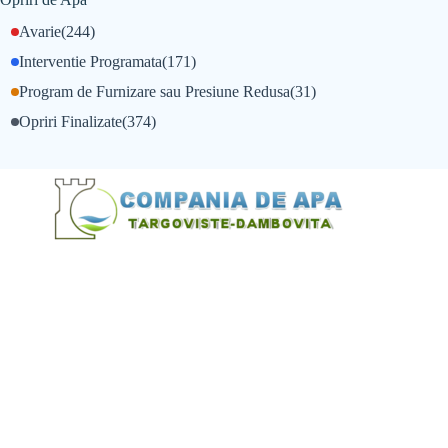
Avarie
(244)
Interventie Programata
(171)
Program de Furnizare sau Presiune Redusa
(31)
Opriri Finalizate
(374)
@Alexandru Tudor
@Balint Sebastian