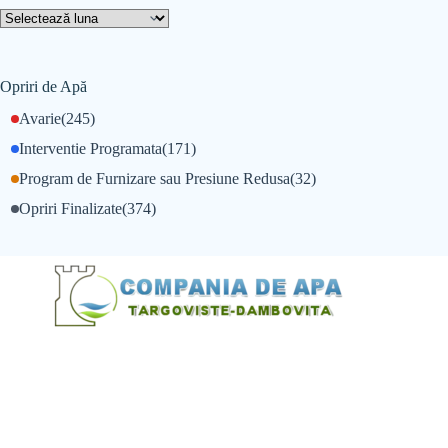
Opriri de Apă
Avarie
(245)
Interventie Programata
(171)
Program de Furnizare sau Presiune Redusa
(32)
Opriri Finalizate
(374)
@Alexandru Tudor
@Balint Sebastian