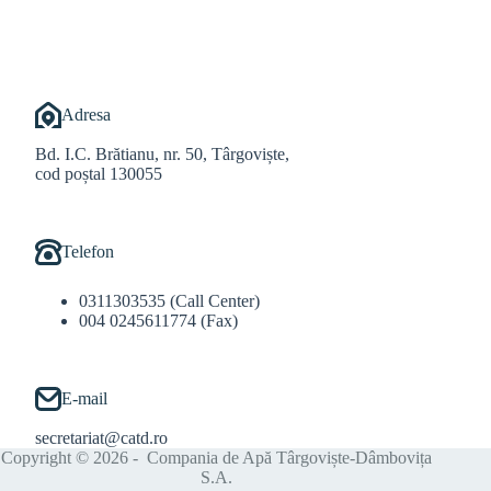
Adresa
Bd. I.C. Brătianu, nr. 50, Târgoviște,
cod poștal 130055
Telefon
0311303535 (Call Center)
004 0245611774 (Fax)
E-mail
secretariat@catd.ro
Copyright © 2026 - Compania de Apă Târgoviște-Dâmbovița
S.A.