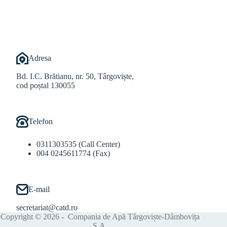
@Balint Sebastian
Adresa
Bd. I.C. Brătianu, nr. 50, Târgoviște,
cod poștal 130055
Telefon
0311303535 (Call Center)
004 0245611774 (Fax)
E-mail
secretariat@catd.ro
Copyright © 2026 - Compania de Apă Târgoviște-Dâmbovița
S.A.