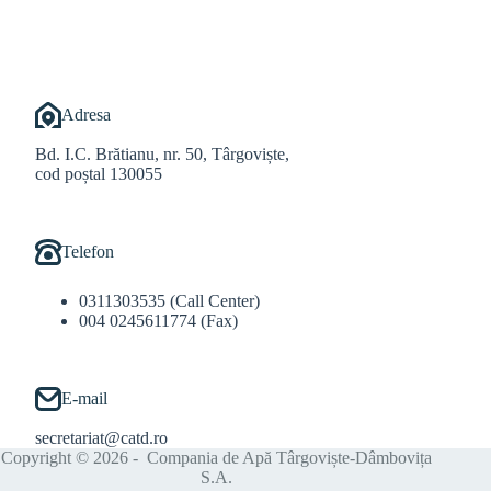
Adresa
Bd. I.C. Brătianu, nr. 50, Târgoviște,
cod poștal 130055
Telefon
0311303535 (Call Center)
004 0245611774 (Fax)
E-mail
secretariat@catd.ro
Copyright © 2026 - Compania de Apă Târgoviște-Dâmbovița
S.A.