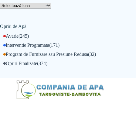
Opriri de Apă
Avarie
(245)
Interventie Programata
(171)
Program de Furnizare sau Presiune Redusa
(32)
Opriri Finalizate
(374)
@Alexandru Tudor
@Balint Sebastian